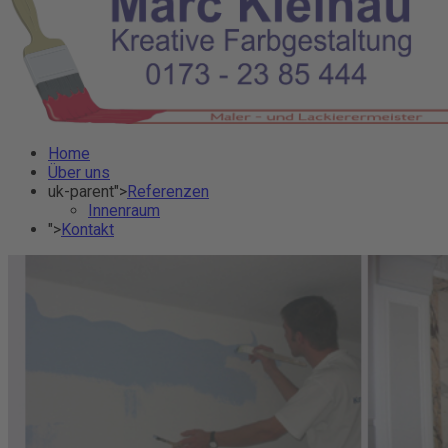
Home
Über uns
uk-parent">
Referenzen
Innenraum
">
Kontakt