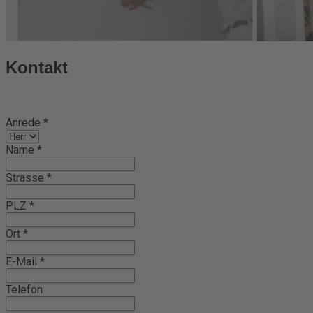
Kontakt
Anrede
*
Name
*
Strasse
*
PLZ
*
Ort
*
E-Mail
*
Telefon