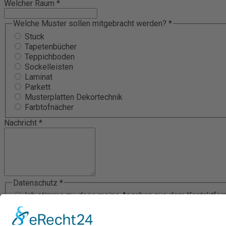
Welcher Raum
*
Welche Muster sollen mitgebracht werden?
*
Stuck
Tapetenbücher
Teppichboden
Sockelleisten
Laminat
Parkett
Musterplatten Dekortechnik
Farbtofnächer
Nachricht
*
Datenschutz
*
Ich stimme zu, dass meine Angaben aus dem Kontaktformu
Nutzerdaten finden Sie in unserer Datenschutzerklärung
Code
*