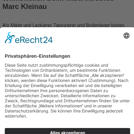
Marc Kleinau
Als Maler und Lackierer, Tapezierer und Bodenleger bieten
wir Ihnen umfangreiche Dienstleistungen rund um Ihr Zuhause
an.
Gerne beraten wir Sie bei Projekten und stehen Ihnen mit
unserer Kompetenz zur Seite.
Als erfahrener Meisterbetrieb setzen wir Ihre Arbeiten zu
fairen Konditionen zuverlässig und termintreu um.
Ob im Außen- oder Innenbereich,sind wir Ihr verlässlicher
Partner!
Auf den folgenden Seiten finden Sie nähere Informationen zu
unserem Betrieb und unserem Angebot.
Wir würden uns freuen, wenn wir auch Ihrem Gebäude bald
eine neue Gestaltung geben dürften.